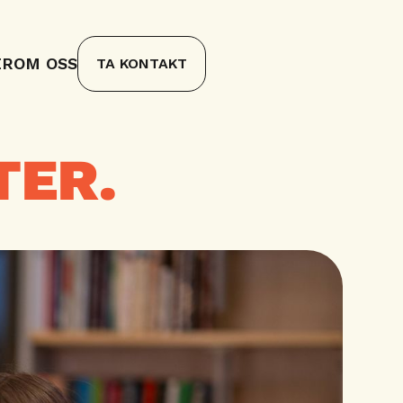
ER
OM OSS
TA KONTAKT
TER.