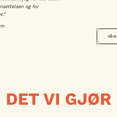
nsettelsen og for
t."
lth
Våre
DET VI GJØR