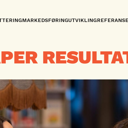
TTERING
MARKEDSFØRING
UTVIKLING
REFERANS
PER RESULTA