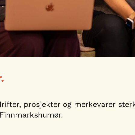
.
drifter, prosjekter og merkevarer ste
e Finnmarkshumør.